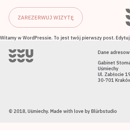
Nasz zespół
ZAREZERWUJ WIZYTĘ
Witamy w WordPressie. To jest twój pierwszy post. Edytuj 
Gabinet
Dane adresow
Gabinet Stoma
Uśmiechy
Ul. Zabłocie 1
30-701 Krakó
Kontakt
© 2018, Uśmiechy. Made with love by Blürbstudio